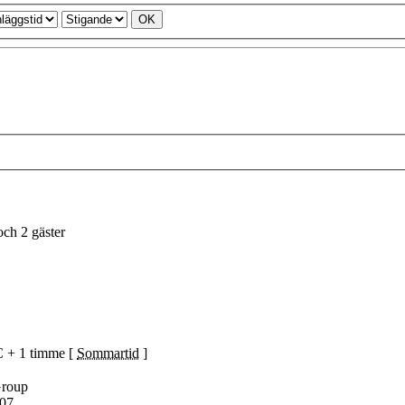
ch 2 gäster
C + 1 timme [
Sommartid
]
Group
07