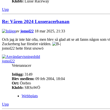
Klubb:
Lusse Raceway
Upp
Re: Våren 2024 Lusseracerbanan
av
jomol22
18 mar 2025, 21:33
Och jag är inte här ofta, men blev så glad att se att fanns någon som vi
Zuckerberg har förstört världen.
jomol22 hette förut srsowö
jomol22
Veteranracer
Inlägg:
3149
Blev medlem:
09 feb 2004, 18:04
Ort:
Örebro
Klubb:
SRSoWÖ
Webbplats
Upp