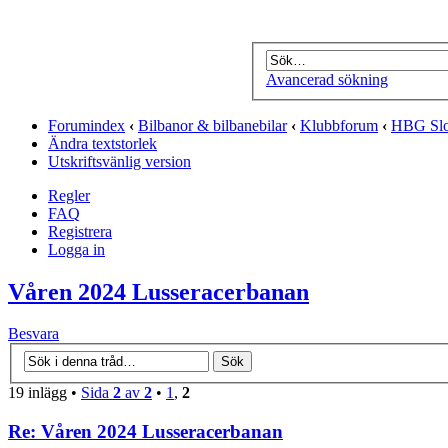
Avancerad sökning
Forumindex
‹
Bilbanor & bilbanebilar
‹
Klubbforum
‹
HBG Slo
Ändra textstorlek
Utskriftsvänlig version
Regler
FAQ
Registrera
Logga in
Våren 2024 Lusseracerbanan
Besvara
19 inlägg •
Sida
2
av
2
•
1
,
2
Re: Våren 2024 Lusseracerbanan