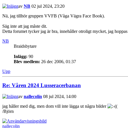
av
NB
02 jul 2024, 23:20
Nä, jag tillhör gruppen VVFB (Våga Vägra Face Book).
Säg inte att jag måste dit.
Detta forumet tycker jag är bra, innehåller otroligt mycket, jag hoppas d
NB
Braidsbytare
Inlägg:
90
Blev medlem:
26 dec 2006, 01:37
Upp
Re: Våren 2024 Lusseracerbanan
av
nallecolin
08 jul 2024, 14:00
jag håller med dig, men dom vill inte lägga ut några bilder
/Björn
nallecolin