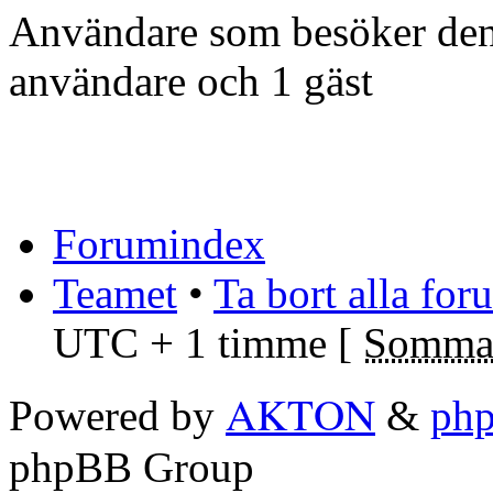
Användare som besöker denn
användare och 1 gäst
Forumindex
Teamet
•
Ta bort alla fo
UTC + 1 timme [
Sommar
AKTON
Powered by
&
ph
phpBB Group