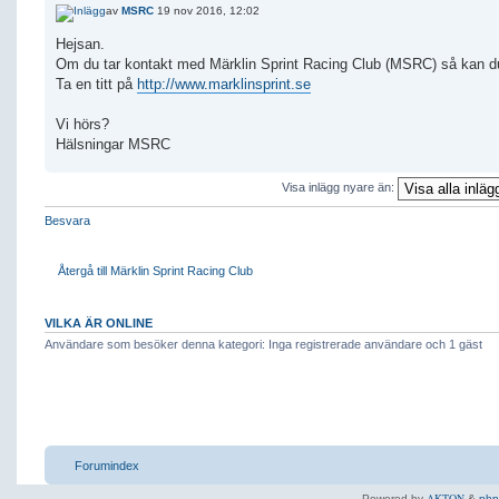
av
MSRC
19 nov 2016, 12:02
Hejsan.
Om du tar kontakt med Märklin Sprint Racing Club (MSRC) så kan du
Ta en titt på
http://www.marklinsprint.se
Vi hörs?
Hälsningar MSRC
Visa inlägg nyare än:
Besvara
Återgå till Märklin Sprint Racing Club
VILKA ÄR ONLINE
Användare som besöker denna kategori: Inga registrerade användare och 1 gäst
Forumindex
AKTON
Powered by
&
ph