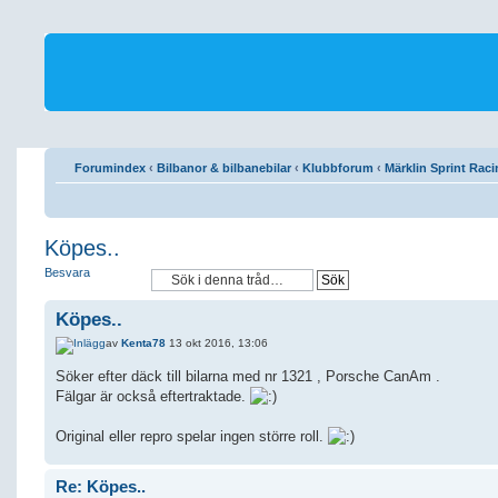
Forumindex
‹
Bilbanor & bilbanebilar
‹
Klubbforum
‹
Märklin Sprint Rac
Köpes..
Besvara
Köpes..
av
Kenta78
13 okt 2016, 13:06
Söker efter däck till bilarna med nr 1321 , Porsche CanAm .
Fälgar är också eftertraktade.
Original eller repro spelar ingen större roll.
Re: Köpes..