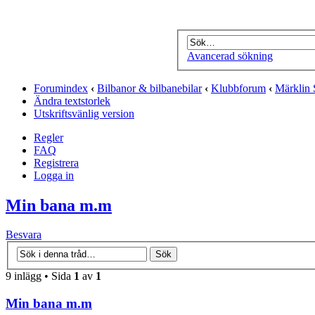
Avancerad sökning
Forumindex
‹
Bilbanor & bilbanebilar
‹
Klubbforum
‹
Märklin 
Ändra textstorlek
Utskriftsvänlig version
Regler
FAQ
Registrera
Logga in
Min bana m.m
Besvara
9 inlägg • Sida
1
av
1
Min bana m.m