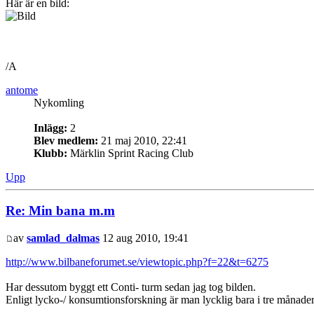
Här är en bild:
/A
antome
Nykomling
Inlägg:
2
Blev medlem:
21 maj 2010, 22:41
Klubb:
Märklin Sprint Racing Club
Upp
Re: Min bana m.m
av
samlad_dalmas
12 aug 2010, 19:41
http://www.bilbaneforumet.se/viewtopic.php?f=22&t=6275
Har dessutom byggt ett Conti- turm sedan jag tog bilden.
Enligt lycko-/ konsumtionsforskning är man lycklig bara i tre månader