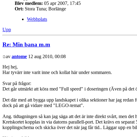
Blev medlem:
05 apr 2007, 17:45
Ort:
Stora Tuna; Borlänge
Webbplats
Upp
Re: Min bana m.m
av
antome
12 aug 2010, 00:08
Hej hej,
Har tyvärr inte varit inne och kollat här under sommaren.
Svar på frågor:
Det går utmärkt att köra med "Full speed" i doseringen (Även på det öv
Det där med att bygga upp landskapet i olika sektioner har jag redan fu
dock på att gå vidare med "LEGO-temat".
Ang. tidtagningen så kan jag säga att det är inte direkt svårt, men det h
Kretskortet kopplas in via datorns parallell-port. Det krävs en separat 
kopplingschema och skicka över det när jag får tid.. Läggar upp en bild