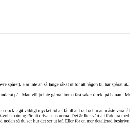
re spåret). Har inte än så länge råkat ut för att någon bil har spårat u
nderat på.. Man vill ju inte gärna limma fast saker direkt på banan.. Me
ar dock tagit väldigt mycket tid att få till allt rätt och man måste vara 
5-voltsmatning för att driva sensorerna. Det är lite svårt att förklara m
 nedan så du ser hur det ser ut iaf. Eller för en mer detaljerad beskriv