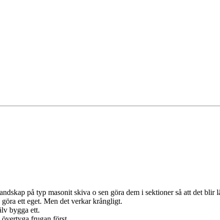
skap på typ masonit skiva o sen göra dem i sektioner så att det blir lät
 göra ett eget. Men det verkar krångligt.
lv bygga ett.
övertyga frugan först.