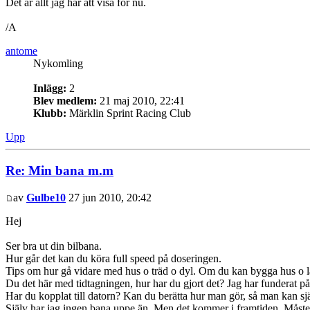
Det är allt jag har att visa för nu.
/A
antome
Nykomling
Inlägg:
2
Blev medlem:
21 maj 2010, 22:41
Klubb:
Märklin Sprint Racing Club
Upp
Re: Min bana m.m
av
Gulbe10
27 jun 2010, 20:42
Hej
Ser bra ut din bilbana.
Hur går det kan du köra full speed på doseringen.
Tips om hur gå vidare med hus o träd o dyl. Om du kan bygga hus o land
Du det här med tidtagningen, hur har du gjort det? Jag har funderat på
Har du kopplat till datorn? Kan du berätta hur man gör, så man kan sjä
Själv har jag ingen bana uppe än. Men det kommer i framtiden. Måste 