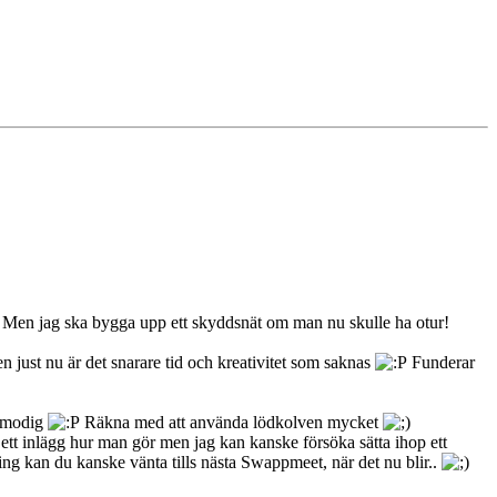
t.. Men jag ska bygga upp ett skyddsnät om man nu skulle ha otur!
n just nu är det snarare tid och kreativitet som saknas
Funderar
tålmodig
Räkna med att använda lödkolven mycket
ed ett inlägg hur man gör men jag kan kanske försöka sätta ihop ett
ning kan du kanske vänta tills nästa Swappmeet, när det nu blir..