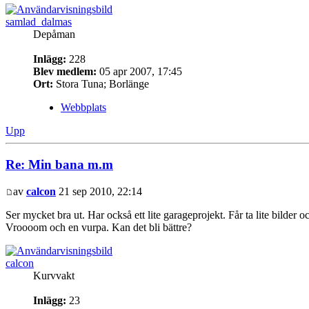
samlad_dalmas
Depåman
Inlägg:
228
Blev medlem:
05 apr 2007, 17:45
Ort:
Stora Tuna; Borlänge
Webbplats
Upp
Re: Min bana m.m
av
calcon
21 sep 2010, 22:14
Ser mycket bra ut. Har också ett lite garageprojekt. Får ta lite bild
Vroooom och en vurpa. Kan det bli bättre?
calcon
Kurvvakt
Inlägg:
23