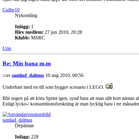
Gulbe10
Nykomling
Inlägg:
1
Blev medlem:
27 jun 2010, 20:28
Klubb:
MSRC
Upp
Re: Min bana m.m
av
samlad_dalmas
10 aug 2010, 00:56
Underbart med en till som bygger scenario i LEGO.
Blir sugen på att köra Sprint igen, synd bara att man sålt bort nästan al
Enligt lycko-/ konsumtionsforskning är man lycklig bara i tre månader
samlad_dalmas
Depåman
Inlägg:
228