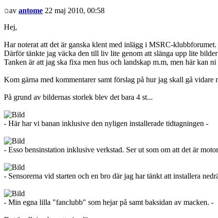
av
antome
22 maj 2010, 00:58
Hej,
Har noterat att det är ganska klent med inlägg i MSRC-klubbforumet.
Därför tänkte jag väcka den till liv lite genom att slänga upp lite bilde
Tanken är att jag ska fixa men hus och landskap m.m, men här kan ni i a
Kom gärna med kommentarer samt förslag på hur jag skall gå vidare
På grund av bildernas storlek blev det bara 4 st...
- Här har vi banan inklusive den nyligen installerade tidtagningen -
- Esso bensinstation inklusive verkstad. Ser ut som om att det är moto
- Sensorerna vid starten och en bro där jag har tänkt att installera ne
- Min egna lilla "fanclubb" som hejar på samt baksidan av macken. -