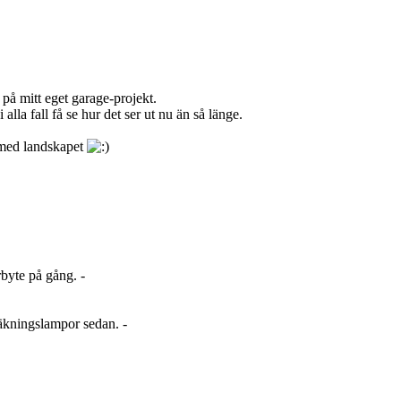
r på mitt eget garage-projekt.
lla fall få se hur det ser ut nu än så länge.
 med landskapet
rbyte på gång. -
dräkningslampor sedan. -