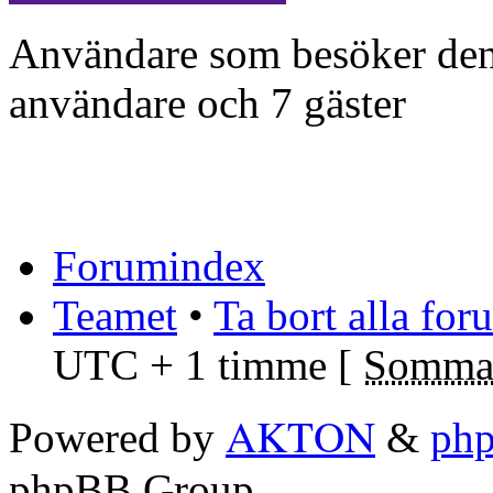
Användare som besöker denn
användare och 7 gäster
Forumindex
Teamet
•
Ta bort alla fo
UTC + 1 timme [
Sommar
AKTON
Powered by
&
ph
phpBB Group