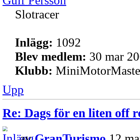
Gulf Persson
Slotracer
Inlägg:
1092
Blev medlem:
30 mar 20
Klubb:
MiniMotorMaste
Upp
Re: Dags för en liten off
av
GranTurismo
12 mar