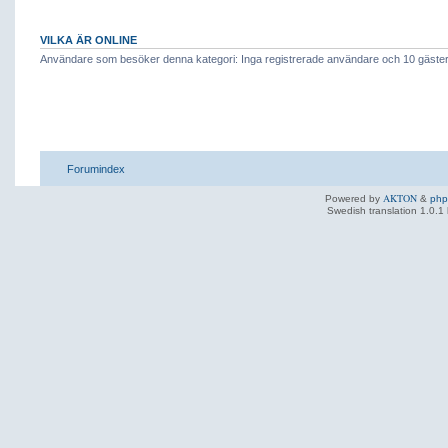
VILKA ÄR ONLINE
Användare som besöker denna kategori: Inga registrerade användare och 10 gäste
Forumindex
AKTON
Powered by
&
ph
Swedish translation 1.0.1