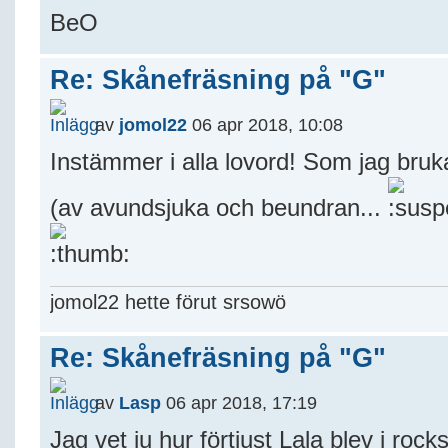
BeO
Re: Skånefräsning på "G"
av
jomol22
06 apr 2018, 10:08
Instämmer i alla lovord! Som jag bruk
(av avundsjuka och beundran...
jomol22 hette förut srsowö
Re: Skånefräsning på "G"
av
Lasp
06 apr 2018, 17:19
Jag vet ju hur förtjust Lala blev i ro