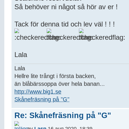
Så behöver ni något så hör av er !
Tack för denna tid och lev väl ! ! !
Lala
Lala
Hellre lite trångt i första backen,
än blåbärssoppa över hela banan...
http://www.big1.se
Skånefräsning på "G"
Re: Skånefräsning på "G"
av
Lasp
16 aug 2020, 18:39