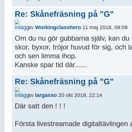
Re: Skånefräsning på "G"
av
Workingclasshero
11 maj 2018, 09:08
Om du nu gör gubbarna själv, kan du in
skor, byxor, tröjor huvud för sig, och l
och sen limma ihop.
Kanske spar tid där......
Re: Skånefräsning på "G"
av
largasso
20 okt 2018, 22:14
Där satt den ! ! !
Första livestreamade digitaltävlingen a