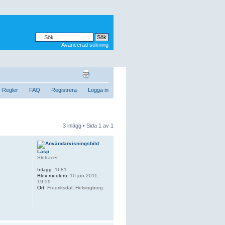
Avancerad sökning
Regler
FAQ
Registrera
Logga in
3 inlägg • Sida
1
av
1
Lasp
Slotracer
Inlägg:
1681
Blev medlem:
10 jun 2011,
19:59
Ort:
Fredriksdal, Helsingborg