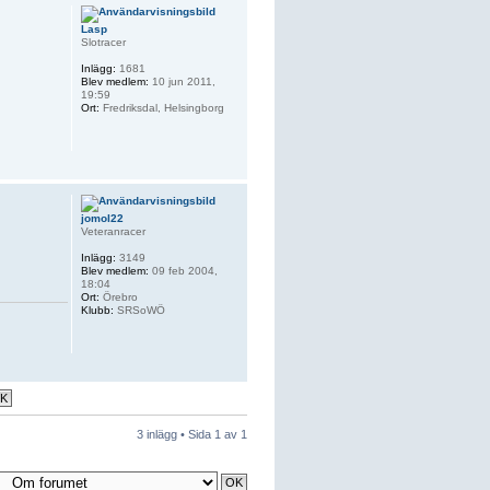
Lasp
Slotracer
Inlägg:
1681
Blev medlem:
10 jun 2011,
19:59
Ort:
Fredriksdal, Helsingborg
jomol22
Veteranracer
Inlägg:
3149
Blev medlem:
09 feb 2004,
18:04
Ort:
Örebro
Klubb:
SRSoWÖ
3 inlägg • Sida
1
av
1