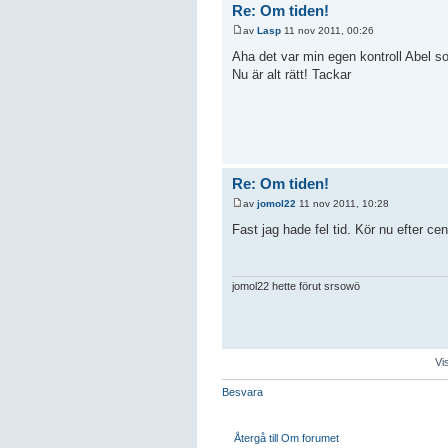
Re: Om tiden!
av
Lasp
11 nov 2011, 00:26
Aha det var min egen kontroll Abel s
Nu är alt rätt! Tackar
Re: Om tiden!
av
jomol22
11 nov 2011, 10:28
Fast jag hade fel tid. Kör nu efter cen
jomol22 hette förut srsowö
Vi
Besvara
Återgå till Om forumet