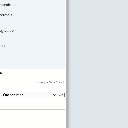
terats för
ndratals
og bättre
ing.
6 inlägg • Sida
1
av
1