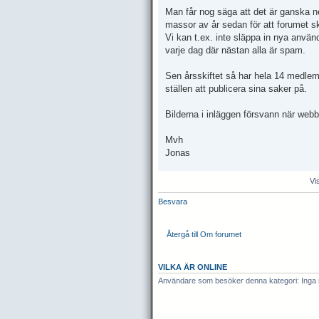
Man får nog säga att det är ganska n
massor av år sedan för att forumet ska
Vi kan t.ex. inte släppa in nya anvä
varje dag där nästan alla är spam.
Sen årsskiftet så har hela 14 medlemm
ställen att publicera sina saker på.
Bilderna i inläggen försvann när webbho
Mvh
Jonas
Vi
Besvara
Återgå till Om forumet
VILKA ÄR ONLINE
Användare som besöker denna kategori: Inga 