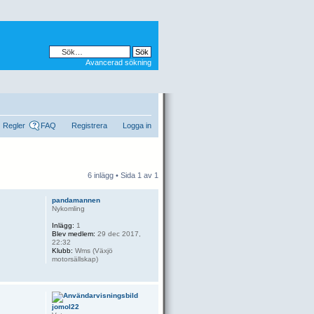
Avancerad sökning
Regler
FAQ
Registrera
Logga in
6 inlägg • Sida
1
av
1
pandamannen
Nykomling
Inlägg:
1
Blev medlem:
29 dec 2017,
22:32
Klubb:
Wms (Växjö
motorsällskap)
jomol22