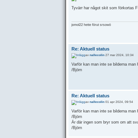
Tyvärr har något skit som förkortas FB
jomol22 hette förut srsowö
Re: Aktuell status
av
nallecolin
27 mar 2024, 10:34
Varför kan man inte se bilderna man h
/Björn
Re: Aktuell status
av
nallecolin
01 apr 2024, 09:54
Varför kan man inte se bilderna man h
/Björn
Är där ingen som bryr som om att sv
/Björn