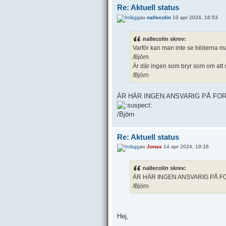
Re: Aktuell status
av
nallecolin
10 apr 2024, 16:53
nallecolin skrev:
Varför kan man inte se bilderna ma
/Björn
Är där ingen som bryr som om att
/Björn
ÄR HÄR INGEN ANSVARIG PÅ FO
/Björn
Re: Aktuell status
av
Jonas
14 apr 2024, 19:16
nallecolin skrev:
ÄR HÄR INGEN ANSVARIG PÅ 
/Björn
Hej,