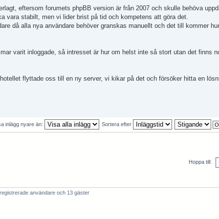
erlagt, eftersom forumets phpBB version är från 2007 och skulle behöva uppda
 vara stabilt, men vi lider brist på tid och kompetens att göra det.
ndare då alla nya användare behöver granskas manuellt och det till kommer hu
ar varit inloggade, så intresset är hur om helst inte så stort utan det finns n
tellet flyttade oss till en ny server, vi kikar på det och försöker hitta en lösn
sa inlägg nyare än:
Sortera efter
Hoppa till:
registrerade användare och 13 gäster