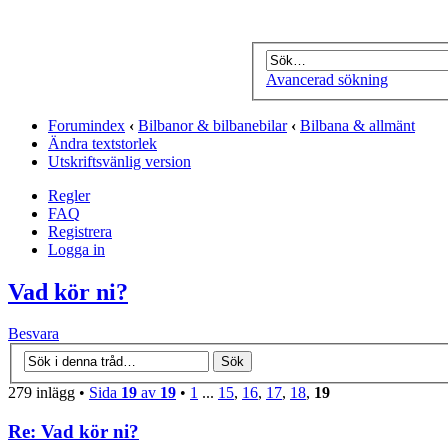
Avancerad sökning
Forumindex
‹
Bilbanor & bilbanebilar
‹
Bilbana & allmänt
Ändra textstorlek
Utskriftsvänlig version
Regler
FAQ
Registrera
Logga in
Vad kör ni?
Besvara
279 inlägg •
Sida
19
av
19
•
1
...
15
,
16
,
17
,
18
,
19
Re: Vad kör ni?