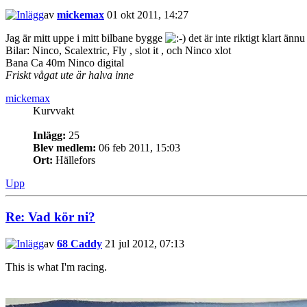
av
mickemax
01 okt 2011, 14:27
Jag är mitt uppe i mitt bilbane bygge
det är inte riktigt klart änn
Bilar: Ninco, Scalextric, Fly , slot it , och Ninco xlot
Bana Ca 40m Ninco digital
Friskt vågat ute är halva inne
mickemax
Kurvvakt
Inlägg:
25
Blev medlem:
06 feb 2011, 15:03
Ort:
Hällefors
Upp
Re: Vad kör ni?
av
68 Caddy
21 jul 2012, 07:13
This is what I'm racing.