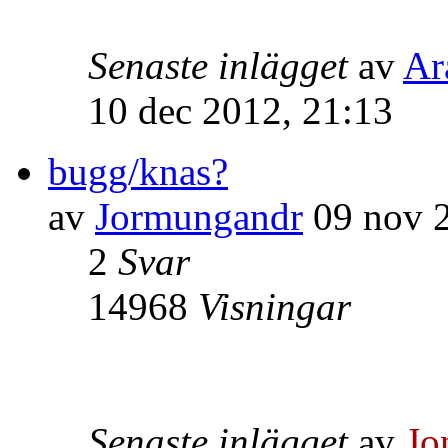
Senaste inlägget
av
Ar
10 dec 2012, 21:13
bugg/knas?
av
Jormungandr
09 nov 2
2
Svar
14968
Visningar
Senaste inlägget
av
Jo