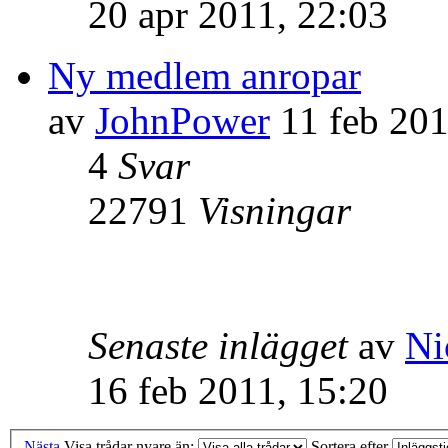
20 apr 2011, 22:03
Ny medlem anropar
av
JohnPower
11 feb 201
4
Svar
22791
Visningar
Senaste inlägget
av
Ni
16 feb 2011, 15:20
Nästa
Visa trådar nyare än:
Sortera efter