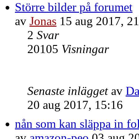
Större bilder på forumet
av
Jonas
15 aug 2017, 21
2
Svar
20105
Visningar
Senaste inlägget
av
Da
20 aug 2017, 15:16
nån som kan släppa in fo
av
amazon-peo
03 aug 20