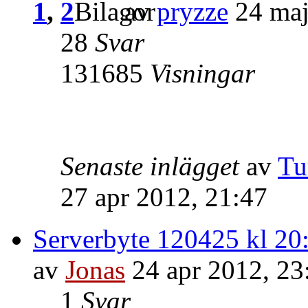
1
,
2
av
pryzze
24 maj
28
Svar
131685
Visningar
Senaste inlägget
av
Tu
27 apr 2012, 21:47
Serverbyte 120425 kl 20
av
Jonas
24 apr 2012, 23
1
Svar