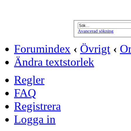
Avancerad sökning
Forumindex
‹
Övrigt
‹
O
Ändra textstorlek
Regler
FAQ
Registrera
Logga in