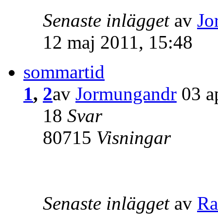
Senaste inlägget
av
Jo
12 maj 2011, 15:48
sommartid
1
,
2
av
Jormungandr
03 a
18
Svar
80715
Visningar
Senaste inlägget
av
Ra