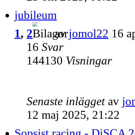
jubileum
1
,
2
av
jomol22
16 ap
16
Svar
144130
Visningar
Senaste inlägget
av
jo
12 maj 2025, 21:22
Sopsist racing - DiSCA 