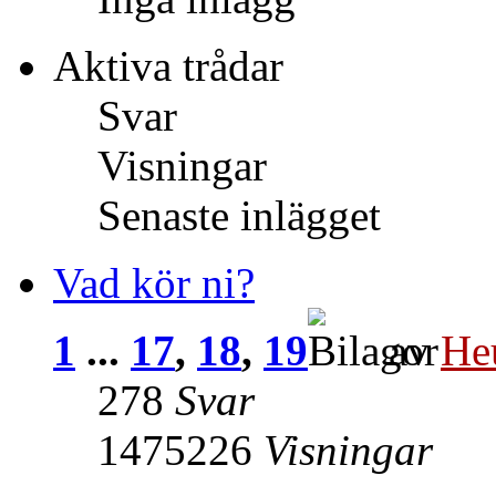
Aktiva trådar
Svar
Visningar
Senaste inlägget
Vad kör ni?
1
...
17
,
18
,
19
av
He
278
Svar
1475226
Visningar