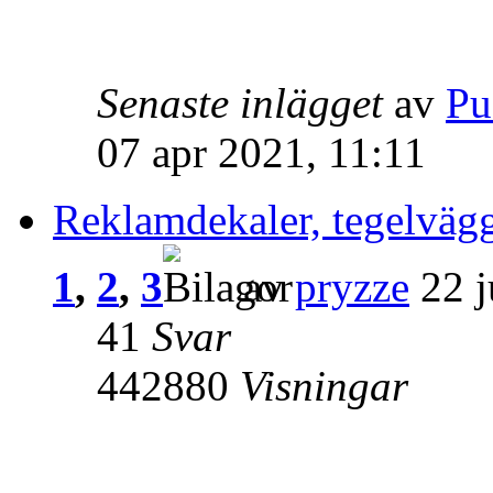
Senaste inlägget
av
Pu
07 apr 2021, 11:11
Reklamdekaler, tegelvägg
1
,
2
,
3
av
pryzze
22 j
41
Svar
442880
Visningar