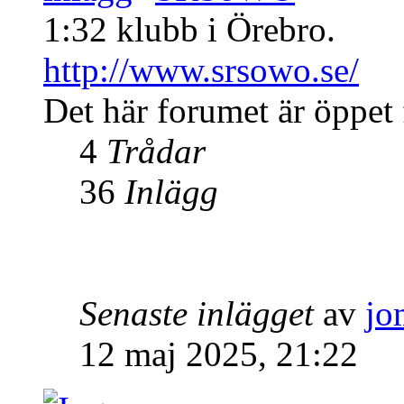
1:32 klubb i Örebro.
http://www.srsowo.se/
Det här forumet är öppet f
4
Trådar
36
Inlägg
Senaste inlägget
av
jo
12 maj 2025, 21:22