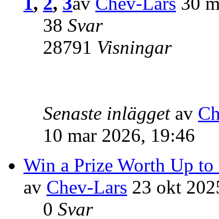
1
,
2
,
3
av
Chev-Lars
30 m
38
Svar
28791
Visningar
Senaste inlägget
av
Ch
10 mar 2026, 19:46
Win a Prize Worth Up to
av
Chev-Lars
23 okt 202
0
Svar