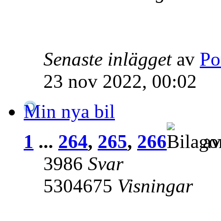
Senaste inlägget
av
Po
23 nov 2022, 00:02
Min nya bil
1
...
264
,
265
,
266
a
3986
Svar
5304675
Visningar