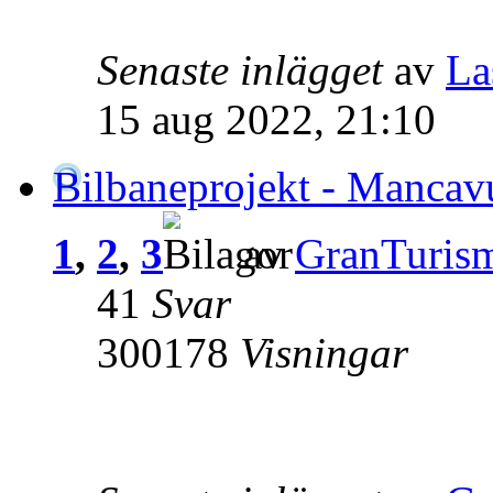
Senaste inlägget
av
La
15 aug 2022, 21:10
Bilbaneprojekt - Mancavu
1
,
2
,
3
av
GranTuris
41
Svar
300178
Visningar