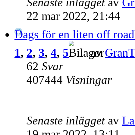
Senaste inlägget
av
Gr
22 mar 2022, 21:44
Dags för en liten off roa
1
,
2
,
3
,
4
,
5
av
GranT
62
Svar
407444
Visningar
Senaste inlägget
av
La
19 mar 2022, 13:11