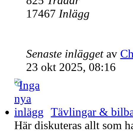
825
Trådar
17467
Inlägg
Senaste inlägget
av
Ch
23 okt 2025, 08:16
Tävlingar & bilba
Här diskuteras allt som h