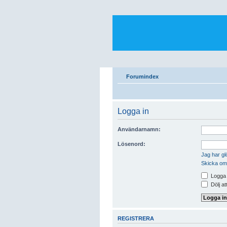
Forumindex
Logga in
Användarnamn:
Lösenord:
Jag har gl
Skicka om
Logga i
Dölj at
REGISTRERA