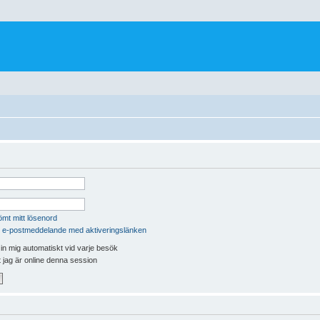
ömt mitt lösenord
 e-postmeddelande med aktiveringslänken
n mig automatiskt vid varje besök
t jag är online denna session