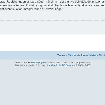
trerad. Registreringen tar bara någon minut men ger dig nya och utökade funktioner
istrerade användare. Försäkra dig om att du har läst och accepterat våra användarvil
 läst eventuella forumregler innan du skriver något.
Teamet
•
Ta bort alla forumcookies
• Alla 
AKTON
Powered by
&
phpBB
© 2000, 2002, 2005, 2007 phpBB Group
Swedish translation 1.0.1 by
Virtuality
&
phpBB Sweden
© 2006, 2007