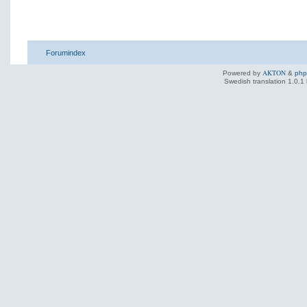
Forumindex
AKTON
Powered by
&
ph
Swedish translation 1.0.1