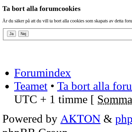
Ta bort alla forumcookies
Är du säker på att du vill ta bort alla cookies som skapats av detta fo
Forumindex
Teamet
•
Ta bort alla fo
UTC + 1 timme [
Sommar
AKTON
Powered by
&
ph