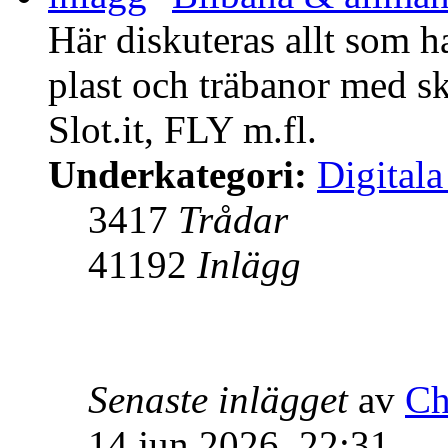
Här diskuteras allt som h
plast och träbanor med sk
Slot.it, FLY m.fl.
Underkategori:
Digitala
3417
Trådar
41192
Inlägg
Senaste inlägget
av
Ch
14 jun 2026, 22:31