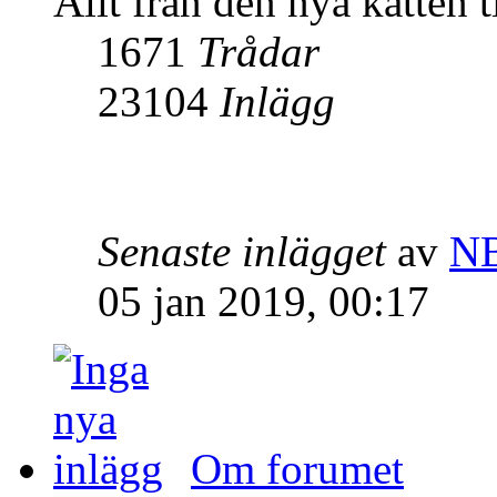
Allt från den nya katten t
1671
Trådar
23104
Inlägg
Senaste inlägget
av
N
05 jan 2019, 00:17
Om forumet